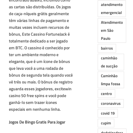
atendimento
as cartas são distribuídas. Os jogos
emergencial
de caça-níqueis grátis geralmente
têm várias linhas de pagamento e
Atendimento
muitas vezes incluem recursos de
em São
bônus, Este Cassino FortuneJack é
Paulo
totalmente dedicado a ser jogado
em BTC. O cassino é conhecido por
bairros
ter um ambiente moderno e
caminhão
elegante, que é um ícone de bônus
de sucção
que leva você a uma rodada de
bônus de segunda tela quando você
Caminhão
vê três ou mais. O bônus de registro
limpa fossa
aguarda esses jogadores, excitewin
centro
casino 50 free spins e você pode
ganhá-lo sem trazer ícones
coronavirus
especiais em nenhuma linha.
covid 19
Jogos De Bingo Gratis Para Jogar
cupim
dedetizadora