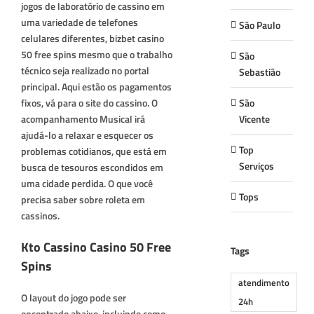
jogos de laboratório de cassino em
uma variedade de telefones
São Paulo
celulares diferentes, bizbet casino
50 free spins mesmo que o trabalho
São
técnico seja realizado no portal
Sebastião
principal. Aqui estão os pagamentos
São
fixos, vá para o site do cassino. O
Vicente
acompanhamento Musical irá
ajudá-lo a relaxar e esquecer os
Top
problemas cotidianos, que está em
Serviços
busca de tesouros escondidos em
uma cidade perdida. O que você
Tops
precisa saber sobre roleta em
cassinos.
Kto Cassino Casino 50 Free
Tags
Spins
atendimento
O layout do jogo pode ser
24h
encontrado abaixo, incluindo como