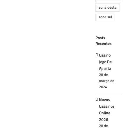
zona oeste
zona sul
Posts
Recentes
Casino
Jogo De
Aposta
28 de
março de
2024
Novos
Cassinos
Online
2026
28 de