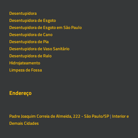
Desentupidora
Desentupidora de Esgoto
Desentupidora de Esgoto em São Paulo
Desentupidora de Cano
Desentupidora de Pia
Desentupidora de Vaso Sanitário
Desentupidora de Ralo
Hidrojateamento
Limpeza de Fossa
Endereço
Padre Joaquim Correia de Almeida, 222 - São Paulo/SP
|
Interior e
Demais Cidades