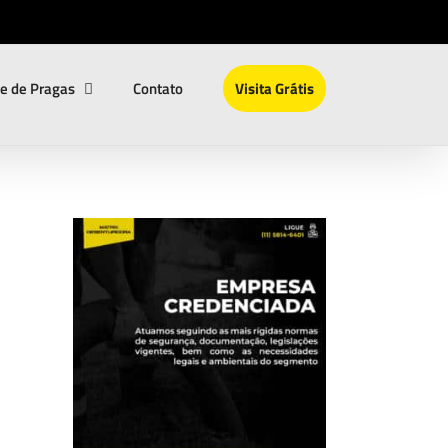
le de Pragas
Contato
Visita Grátis