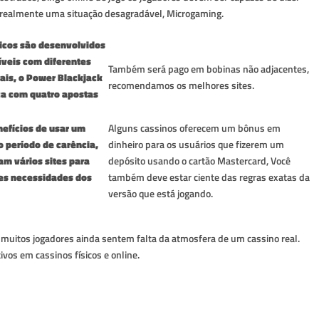
 realmente uma situação desagradável, Microgaming.
nicos são desenvolvidos
veis com diferentes
Também será pago em bobinas não adjacentes,
ais, o Power Blackjack
recomendamos os melhores sites.
ca com quatro apostas
efícios de usar um
Alguns cassinos oferecem um bônus em
 o período de carência,
dinheiro para os usuários que fizerem um
am vários sites para
depósito usando o cartão Mastercard, Você
tes necessidades dos
também deve estar ciente das regras exatas da
versão que está jogando.
 muitos jogadores ainda sentem falta da atmosfera de um cassino real.
ivos em cassinos físicos e online.