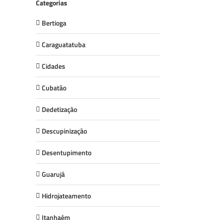
Categorias
Bertioga
Caraguatatuba
Cidades
Cubatão
Dedetização
Descupinização
Desentupimento
Guarujá
Hidrojateamento
Itanhaém