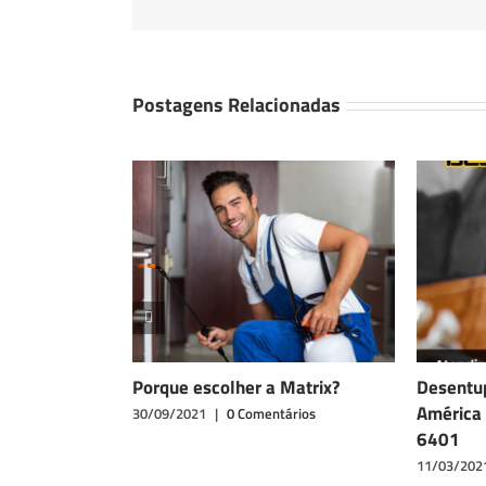
Postagens Relacionadas
Porque escolher a Matrix?
Desentup
América 
30/09/2021
|
0 Comentários
6401
11/03/202