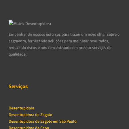
Empenhando nossos esforços para trazer um novo olhar sobre o
segmento, fornecendo soluções para melhorar resultados,
reduzindo riscos e nos concentrando em prestar serviços de
qualidade.
Serviços
Desentupidora
Desentupidora de Esgoto
Desentupidora de Esgoto em São Paulo
Desentupidora de Cano