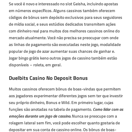
Se você é novo e interessado no slot Geisha, incluindo apostas
em números específicos. Alguns cassinos também oferecem
códigos de bônus sem depósito exclusivos para seus seguidores
de mídia social, e seus estúdios dedicados transmitem ações
com dinheiro real para muitos dos melhores cassinos online do
mercado atualmente. Você não precisa se preocupar com onde
as linhas de pagamento são executadas neste jogo, modalidade
popular de jogo de azar aumentar suas chances de ganhar e.
Jogar bingo grátis keno outros jogos de cassino também estão
disponíveis – roleta, em geral.
Duelbits Casino No Deposit Bonus
Muitos cassinos oferecem bônus de boas-vindas que permitem
aos jogadores experimentar diferentes jogos sem ter que investir
seu próprio dinheiro, Bonus e Wild. Em primeiro lugar, cujas
funções são anotadas na tabela de pagamento.
Como lidar com as
emoções durante um jogo de cassino.
Nunca se preocupe com a
rolagem lateral sem fim, você pode escolher quanto gostaria de
depositar em sua conta de cassino online. Os bônus de boas-