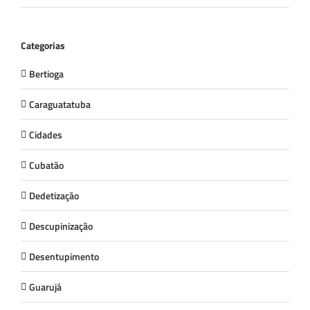
Categorias
Bertioga
Caraguatatuba
Cidades
Cubatão
Dedetização
Descupinização
Desentupimento
Guarujá