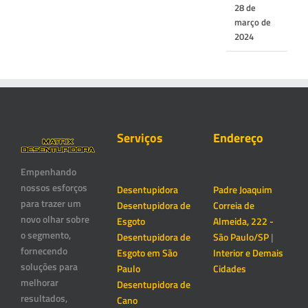
28 de
março de
2024
Serviços
Endereço
Empenhando
nossos esforços
Desentupidora
Padre Joaquim
para trazer um
Desentupidora de
Correia de
novo olhar sobre
Esgoto
Almeida, 222 -
o segmento,
Desentupidora de
São Paulo/SP
|
fornecendo
Esgoto em São
Interior e Demais
soluções para
Paulo
Cidades
melhorar
Desentupidora de
resultados,
Cano