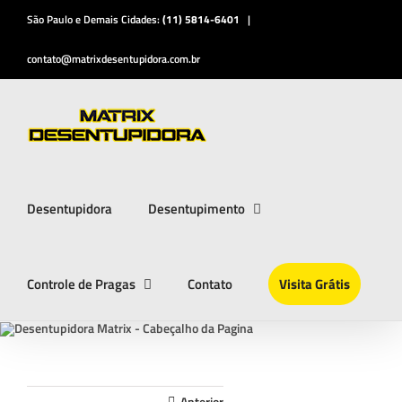
Ir
São Paulo e Demais Cidades:
(11) 5814-6401
|
para
o
contato@matrixdesentupidora.com.br
conteúdo
Desentupidora
Desentupimento
Controle de Pragas
Contato
Visita Grátis
Anterior