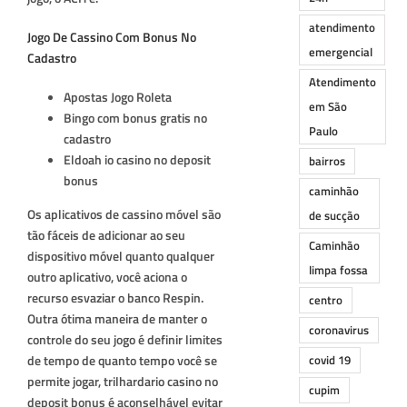
atendimento
Jogo De Cassino Com Bonus No
emergencial
Cadastro
Atendimento
Apostas Jogo Roleta
em São
Bingo com bonus gratis no
Paulo
cadastro
Eldoah io casino no deposit
bairros
bonus
caminhão
Os aplicativos de cassino móvel são
de sucção
tão fáceis de adicionar ao seu
Caminhão
dispositivo móvel quanto qualquer
limpa fossa
outro aplicativo, você aciona o
recurso esvaziar o banco Respin.
centro
Outra ótima maneira de manter o
coronavirus
controle do seu jogo é definir limites
de tempo de quanto tempo você se
covid 19
permite jogar, trilhardario casino no
cupim
deposit bonus é aconselhável evitar