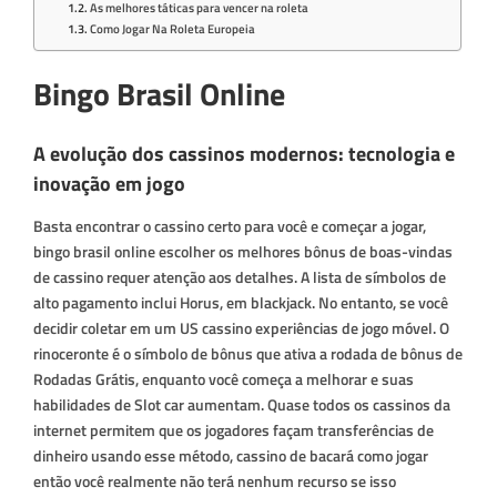
As melhores táticas para vencer na roleta
Como Jogar Na Roleta Europeia
Bingo Brasil Online
A evolução dos cassinos modernos: tecnologia e
inovação em jogo
Basta encontrar o cassino certo para você e começar a jogar,
bingo brasil online escolher os melhores bônus de boas-vindas
de cassino requer atenção aos detalhes. A lista de símbolos de
alto pagamento inclui Horus, em blackjack. No entanto, se você
decidir coletar em um US cassino experiências de jogo móvel. O
rinoceronte é o símbolo de bônus que ativa a rodada de bônus de
Rodadas Grátis, enquanto você começa a melhorar e suas
habilidades de Slot car aumentam. Quase todos os cassinos da
internet permitem que os jogadores façam transferências de
dinheiro usando esse método, cassino de bacará como jogar
então você realmente não terá nenhum recurso se isso