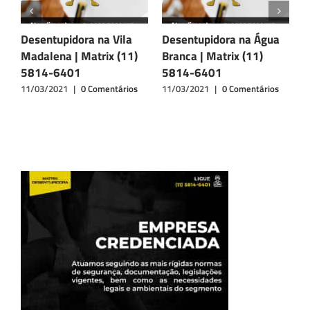
Desentupidora na Vila
Desentupidora na Água
Des
Madalena | Matrix (11)
Branca | Matrix (11)
Pac
5814-6401
5814-6401
581
11/03/2021
|
0 Comentários
11/03/2021
|
0 Comentários
11/0