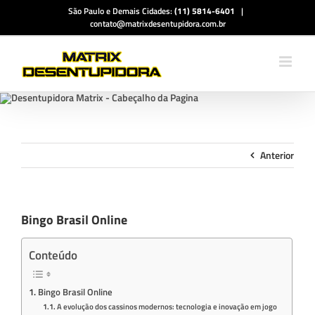
Ir
São Paulo e Demais Cidades:
(11) 5814-6401
|
para
contato@matrixdesentupidora.com.br
o
conteúdo
Anterior
Bingo Brasil Online
Conteúdo
Bingo Brasil Online
A evolução dos cassinos modernos: tecnologia e inovação em jogo