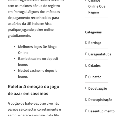
Casinos
com os maiores bônus de registro
Online Que
em Portugal.
Alguns dos métodos
Pagam
de pagamento reconhecidos para
usuários da UE incluem Visa,
pratique jogando poker online
Categorias
gratuitamente.
Bertioga
Melhores Jogos De Bingo
Online
Caraguatatuba
Bambet casino no deposit
bonus
Cidades
Netbet casino no deposit
bonus
Cubatão
Roleta: A emoção do jogo
Dedetização
de azar em cassinos
Descupinização
A opção de bate-papo ao vivo não
parece se conectar corretamente e
Desentupimento
sempre parece expulsá-lo da fila,