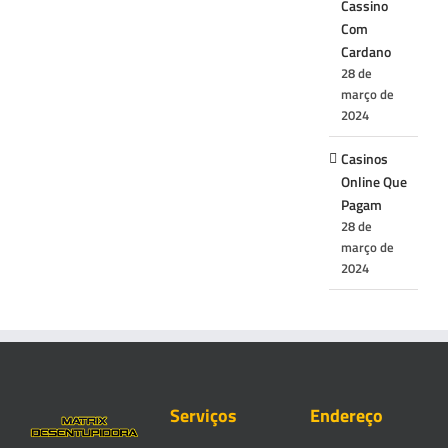
Cassino
Com
Cardano
28 de
março de
2024
Casinos
Online Que
Pagam
28 de
março de
2024
Serviços
Endereço