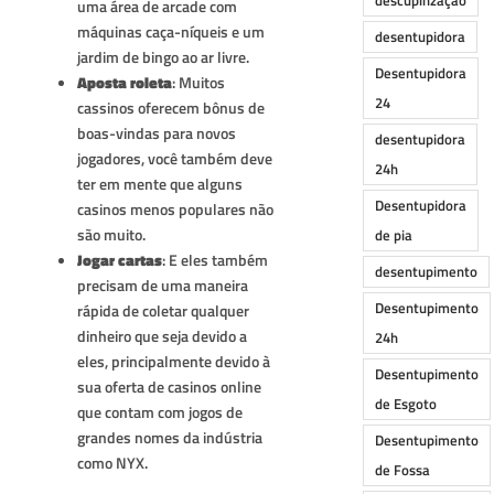
descupinzação
uma área de arcade com
máquinas caça-níqueis e um
desentupidora
jardim de bingo ao ar livre.
Desentupidora
Aposta roleta
: Muitos
24
cassinos oferecem bônus de
boas-vindas para novos
desentupidora
jogadores, você também deve
24h
ter em mente que alguns
Desentupidora
casinos menos populares não
são muito.
de pia
Jogar cartas
: E eles também
desentupimento
precisam de uma maneira
Desentupimento
rápida de coletar qualquer
dinheiro que seja devido a
24h
eles, principalmente devido à
Desentupimento
sua oferta de casinos online
de Esgoto
que contam com jogos de
grandes nomes da indústria
Desentupimento
como NYX.
de Fossa