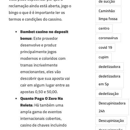
de sucção
reclamação ainda está aberta, jogo o
Caminhão
bingo o que é é importante ler os
termos e condições do cassino.
limpa fossa
centro
Bambet casino no deposit
bonus
: Este provedor
coronavirus
desenvolve e produz
covid 19
principalmente jogos
cupim
modernos e coloridos com
tramas incrivelmente
dedetizadora
emocionantes, eles vão
dedetizadora
descobrir que sua aposta vai
em Sp
cair em algum lugar entre as
apostas 0,50 e 50,00.
dedetização
Quanto Paga O Zero Na
Descupinizadora
Roleta
: Há também uma
24h
ampla gama de eventos
internacionais cobertos,
Descupinização
casino de chaves incluindo