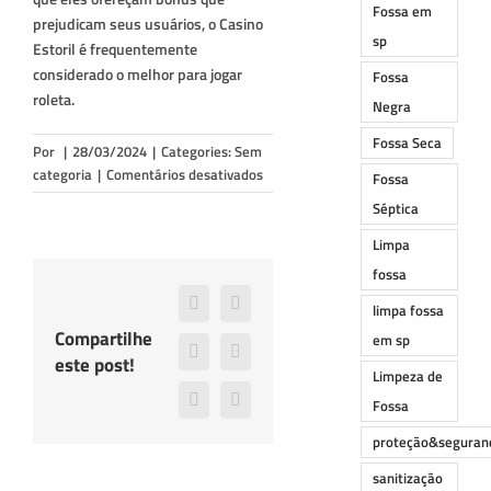
Fossa em
prejudicam seus usuários, o Casino
sp
Estoril é frequentemente
considerado o melhor para jogar
Fossa
roleta.
Negra
Fossa Seca
Por
|
28/03/2024
|
Categories: Sem
em
categoria
|
Comentários desativados
Fossa
Bambet
Séptica
Casino
No
Limpa
Deposit
fossa
Bonus
limpa fossa
Facebook
X
Compartilhe
em sp
LinkedIn
WhatsApp
este post!
Limpeza de
Fossa
Tumblr
Pinterest
proteção&seguran
sanitização