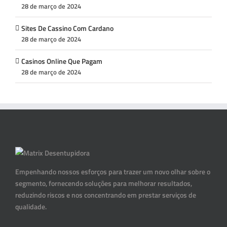
28 de março de 2024
Sites De Cassino Com Cardano
28 de março de 2024
Casinos Online Que Pagam
28 de março de 2024
Empenhando nossos esforços para trazer um novo olhar sobre o
segmento, fornecendo soluções para melhorar resultados,
reduzindo riscos e nos concentrando em prestar serviços de
qualidade.