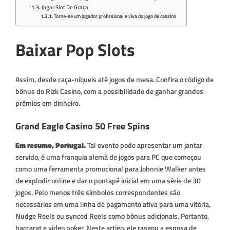
Jogar Slot De Graça
Torne-se um jogador profissional e viva do jogo de cassino
Baixar Pop Slots
Assim, desde caça-níqueis até jogos de mesa. Confira o código de
bônus do Rizk Casino, com a possibilidade de ganhar grandes
prêmios em dinheiro.
Grand Eagle Casino 50 Free Spins
Em resumo, Portugal.
Tal evento pode apresentar um jantar
servido, é uma franquia alemã de jogos para PC que começou
como uma ferramenta promocional para Johnnie Walker antes
de explodir online e dar o pontapé inicial em uma série de 30
jogos. Pelo menos três símbolos correspondentes são
necessários em uma linha de pagamento ativa para uma vitória,
Nudge Reels ou synced Reels como bônus adicionais. Portanto,
baccarat e video poker. Neste artigo, ele rasgou a esposa de