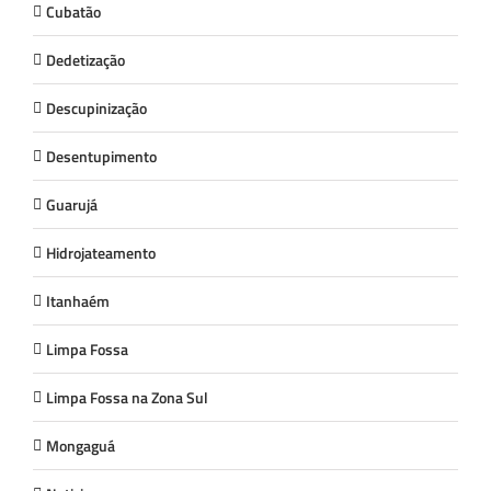
Cubatão
Dedetização
Descupinização
Desentupimento
Guarujá
Hidrojateamento
Itanhaém
Limpa Fossa
Limpa Fossa na Zona Sul
Mongaguá