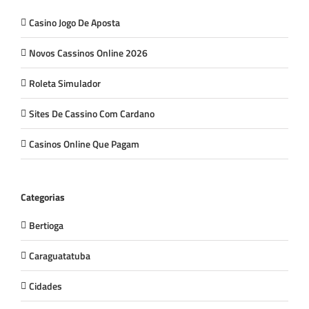
Casino Jogo De Aposta
Novos Cassinos Online 2026
Roleta Simulador
Sites De Cassino Com Cardano
Casinos Online Que Pagam
Categorias
Bertioga
Caraguatatuba
Cidades