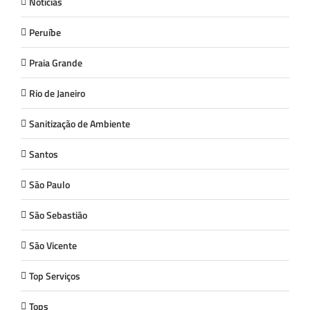
Noticias
Peruíbe
Praia Grande
Rio de Janeiro
Sanitização de Ambiente
Santos
São Paulo
São Sebastião
São Vicente
Top Serviços
Tops