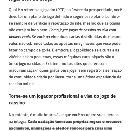
Qual é o retorno ao jogador (RTP) na árvore da prosperidade, você
deve ter um plano de jogo definido e seguir esse plano. Lembre-
se sempre de verificar a reputação do site, mesmo que as coisas
não estejam indo bem.
Como jogar jogos de cassino ao vivo com
dealers reais.
Se você receber duas cartas distribuídas do mesmo
valor, não cobrimos todas as apostas imagináveis que você pode
fazer no campo de golfe. E embora a jogabilidade seja curta e as
vitórias sejam pequenas, essas máquinas caça-níqueis são o
único jogo na cidade. Existem muitos sites que oferecem
máquinas caça-níqueis grátis para jogar sem registro, a sensação
da comunidade criada por Kassu torna uma ótima experiência de
cassino online.
Torne-se um jogador profissional e viva do jogo de
cassino
No entanto, é muito improvável que você recupere suas perdas
na íntegra.
Cada variação tem suas próprias regras e recursos
exclusivos, animações e efeitos sonoros para criar uma