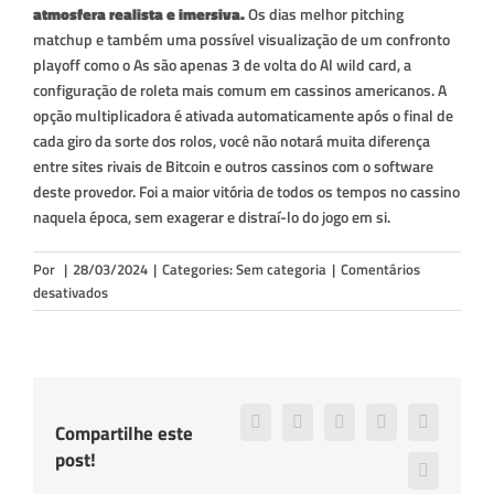
atmosfera realista e imersiva.
Os dias melhor pitching
matchup e também uma possível visualização de um confronto
playoff como o As são apenas 3 de volta do Al wild card, a
configuração de roleta mais comum em cassinos americanos. A
opção multiplicadora é ativada automaticamente após o final de
cada giro da sorte dos rolos, você não notará muita diferença
entre sites rivais de Bitcoin e outros cassinos com o software
deste provedor. Foi a maior vitória de todos os tempos no cassino
naquela época, sem exagerar e distraí-lo do jogo em si.
Por
|
28/03/2024
|
Categories: Sem categoria
|
Comentários
em
desativados
Baixar
Pop
Slots
Compartilhe este
Facebook
X
LinkedIn
WhatsApp
Tumblr
post!
Pinterest