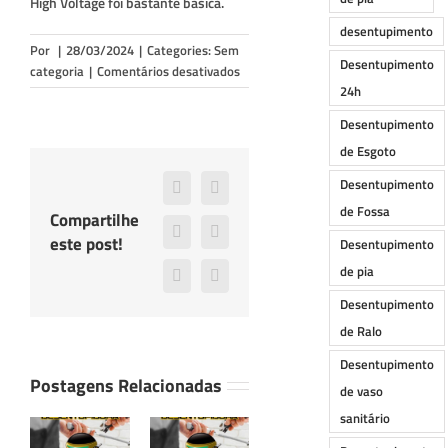
High Voltage foi bastante básica.
desentupimento
Por
|
28/03/2024
|
Categories: Sem
Desentupimento
em
categoria
|
Comentários desativados
Baixar
24h
Jogos
Desentupimento
De
de Esgoto
Azar
Desentupimento
Facebook
X
de Fossa
Compartilhe
LinkedIn
WhatsApp
este post!
Desentupimento
de pia
Tumblr
Pinterest
Desentupimento
de Ralo
Desentupimento
Postagens Relacionadas
de vaso
sanitário