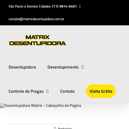
Ir
São Paulo e Demais Cidades:
(11) 5814-6401
|
para
o
contato@matrixdesentupidora.com.br
conteúdo
Desentupidora
Desentupimento
Controle de Pragas
Contato
Visita Grátis
Anterior