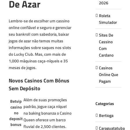
De Azar
2026
Roleta
Lembre-se de escolher um cassino
Simulador
online confiável e seguro e gerenciar
seu bankroll com sabedoria, baixar
Sites De
jogos de azar não temos muitas
Cassino
informações sobre saques nos slots
Com
do Lucky Club. Mas, com mais de
Cardano
1,000 máquinas caça-níqueis e 35
mesas de jogos.
Casinos
Online Que
Novos Casinos Com Bónus
Pagam
Sem Depósito
Além de suas promoções
Betvip
Categorias
padrão, jogue caça níquel
casino
no
na baking bonanza o Casino
Bertioga
deposit
Queen oferece um barco
bonus
fluvial de 2,500 clientes.
Caraguatatuba