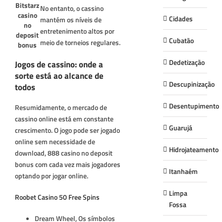
Bitstarz
No entanto, o cassino
casino
Cidades
mantém os níveis de
no
entretenimento altos por
deposit
Cubatão
meio de torneios regulares.
bonus
Dedetização
Jogos de cassino: onde a
sorte está ao alcance de
Descupinização
todos
Desentupimento
Resumidamente, o mercado de
cassino online está em constante
Guarujá
crescimento. O jogo pode ser jogado
online sem necessidade de
Hidrojateamento
download, 888 casino no deposit
bonus com cada vez mais jogadores
Itanhaém
optando por jogar online.
Limpa
Roobet Casino 50 Free Spins
Fossa
Dream Wheel, Os símbolos