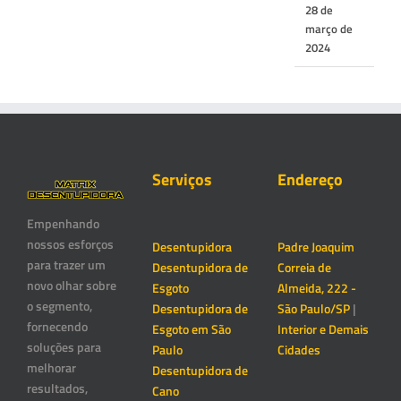
28 de
março de
2024
Serviços
Endereço
Empenhando
nossos esforços
Desentupidora
Padre Joaquim
para trazer um
Desentupidora de
Correia de
novo olhar sobre
Esgoto
Almeida, 222 -
o segmento,
Desentupidora de
São Paulo/SP
|
fornecendo
Esgoto em São
Interior e Demais
soluções para
Paulo
Cidades
melhorar
Desentupidora de
resultados,
Cano