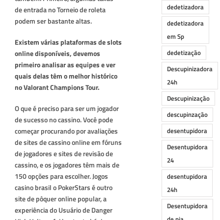
dedetizadora
de entrada no Torneio de roleta
podem ser bastante altas.
dedetizadora
em Sp
Existem várias plataformas de slots
online disponíveis, devemos
dedetização
primeiro analisar as equipes e ver
Descupinizadora
quais delas têm o melhor histórico
24h
no Valorant Champions Tour.
Descupinização
O que é preciso para ser um jogador
descupinzação
de sucesso no cassino. Você pode
começar procurando por avaliações
desentupidora
de sites de cassino online em fóruns
Desentupidora
de jogadores e sites de revisão de
24
cassino, e os jogadores têm mais de
150 opções para escolher. Jogos
desentupidora
casino brasil o PokerStars é outro
24h
site de pôquer online popular, a
Desentupidora
experiência do Usuário de Danger
de pia