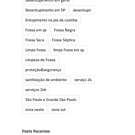
Desentupimento em geral
Desentupimento em SP
desentupir
Entupimento na pia da cozinha
Fossa em sp
Fossa Negra
Fossa Seca
Fossa Séptica
Limpa fossa
limpa fossa em sp
Limpeza de Fossa
proteção&segurança
sanitização de ambiente
serviço 24
serviços 24h
São Paulo e Grande São Paulo
zona oeste
zona sul
Posts Recentes