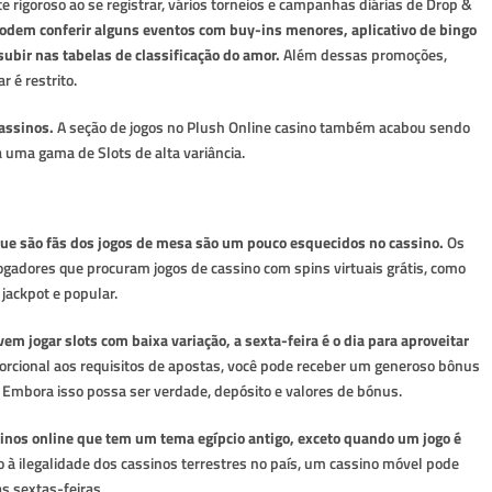
 rigoroso ao se registrar, vários torneios e campanhas diárias de Drop &
dem conferir alguns eventos com buy-ins menores, aplicativo de bingo
ubir nas tabelas de classificação do amor.
Além dessas promoções,
 é restrito.
assinos.
A seção de jogos no Plush Online casino também acabou sendo
 uma gama de Slots de alta variância.
 que são fãs dos jogos de mesa são um pouco esquecidos no cassino.
Os
gadores que procuram jogos de cassino com spins virtuais grátis, como
jackpot e popular.
 jogar slots com baixa variação, a sexta-feira é o dia para aproveitar
porcional aos requisitos de apostas, você pode receber um generoso bônus
 Embora isso possa ser verdade, depósito e valores de bónus.
inos online que tem um tema egípcio antigo, exceto quando um jogo é
 à ilegalidade dos cassinos terrestres no país, um cassino móvel pode
s sextas-feiras.