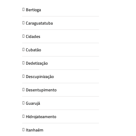
Bertioga
Caraguatatuba
Cidades
Cubatão
Dedetização
Descupinização
Desentupimento
Guarujá
Hidrojateamento
Itanhaém