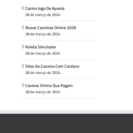
Casino Jogo De Aposta
28 de março de 2024
Novos Cassinos Online 2026
28 de março de 2024
Roleta Simulador
28 de março de 2024
Sites De Cassino Com Cardano
28 de março de 2024
Casinos Online Que Pagam
28 de março de 2024