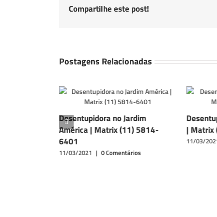
Compartilhe este post!
Postagens Relacionadas
Desentupidora no Jardim
Desentu
América | Matrix (11) 5814-
| Matrix
6401
11/03/202
11/03/2021
|
0 Comentários
Matrix?
ários