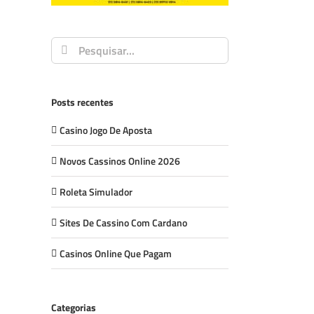
Buscar
resultados
para:
Posts recentes
Casino Jogo De Aposta
Novos Cassinos Online 2026
Roleta Simulador
Sites De Cassino Com Cardano
Casinos Online Que Pagam
Categorias