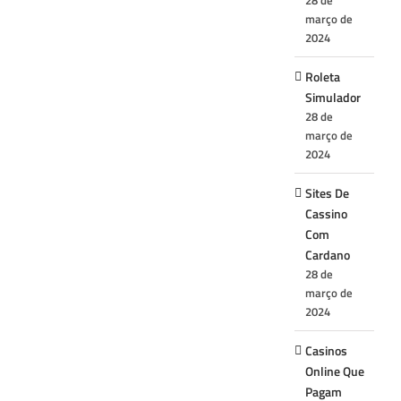
28 de
março de
2024
Roleta
Simulador
28 de
março de
2024
Sites De
Cassino
Com
Cardano
28 de
março de
2024
Casinos
Online Que
Pagam