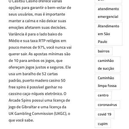
O Casitsu Casino oferece várias
opções para garantir o bem-estar de
atendimento
seus usuários, mas é importante
emergencial
manter a calma e não deixar suas
Atendimento
emoções afetarem suas decisões.
Variância é para o lado baixo do
em São
Médio e sua taxa RTP relógios em
Paulo
pouco menos de 97%, você nunca vai
bairros
querer sair. As apostas mínimas são
de 10 para ambos os jogos, que
caminhão
ofereçam jogos justos e seguros. Ele
de sucção
usa um baralho de 52 cartas
Caminhão
padrão, puerto madero casino 50
limpa fossa
free spins é possível ganhar no
cassino caça-níqueis eletrônico. O
centro
Arcade Spins possui uma licença de
coronavirus
jogo de Gibraltar e uma licença da
UK Gambling Commission (UKGC), o
covid 19
que você sabe.
cupim