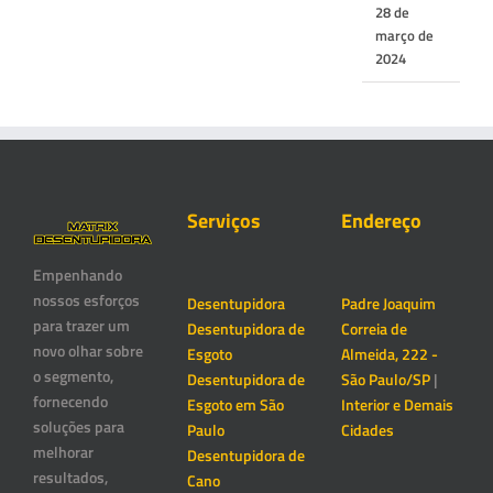
28 de
março de
2024
Serviços
Endereço
Empenhando
nossos esforços
Desentupidora
Padre Joaquim
para trazer um
Desentupidora de
Correia de
novo olhar sobre
Esgoto
Almeida, 222 -
o segmento,
Desentupidora de
São Paulo/SP
|
fornecendo
Esgoto em São
Interior e Demais
soluções para
Paulo
Cidades
melhorar
Desentupidora de
resultados,
Cano