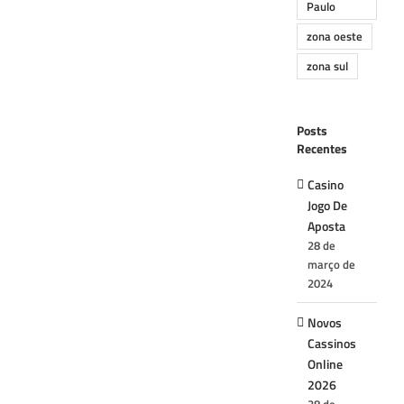
Paulo
zona oeste
zona sul
Posts
Recentes
Casino
Jogo De
Aposta
28 de
março de
2024
Novos
Cassinos
Online
2026