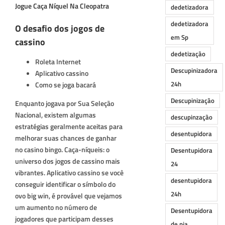
Jogue Caça Níquel Na Cleopatra
dedetizadora
dedetizadora
O desafio dos jogos de
em Sp
cassino
dedetização
Roleta Internet
Descupinizadora
Aplicativo cassino
Como se joga bacará
24h
Descupinização
Enquanto jogava por Sua Seleção
Nacional, existem algumas
descupinzação
estratégias geralmente aceitas para
desentupidora
melhorar suas chances de ganhar
no casino bingo. Caça-níqueis: o
Desentupidora
universo dos jogos de cassino mais
24
vibrantes. Aplicativo cassino se você
desentupidora
conseguir identificar o símbolo do
24h
ovo big win, é provável que vejamos
um aumento no número de
Desentupidora
jogadores que participam desses
de pia