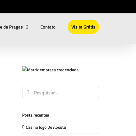
le de Pragas
Contato
Visita Grátis
Buscar
resultados
para:
Posts recentes
Casino Jogo De Aposta