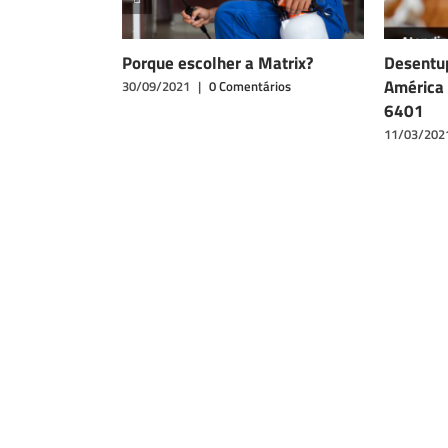
Porque escolher a Matrix?
Desentup
América 
30/09/2021
|
0 Comentários
6401
11/03/202