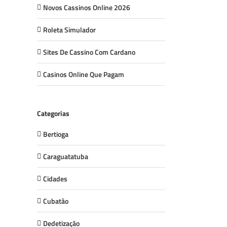
Novos Cassinos Online 2026
Roleta Simulador
Sites De Cassino Com Cardano
Casinos Online Que Pagam
Categorias
Bertioga
Caraguatatuba
Cidades
Cubatão
Dedetização