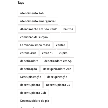
Tags
atendimento 24h
atendimento emergencial
Atendimento em São Paulo
bairros
st
caminhão de sucção
Caminhão limpa fossa
centro
coronavirus
covid 19
cupim
dedetizadora
dedetizadora em Sp
dedetização
Descupinizadora 24h
Descupinização
descupinzação
desentupidora
Desentupidora 24
desentupidora 24h
Desentupidora de pia