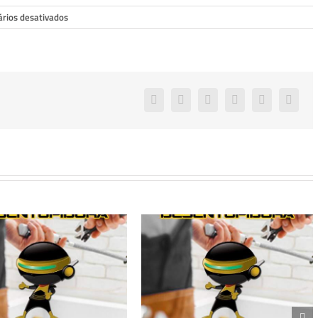
em
rios desativados
Acepick
Casino
50
Free
Spins
Facebook
X
LinkedIn
WhatsApp
Tumblr
Pintere