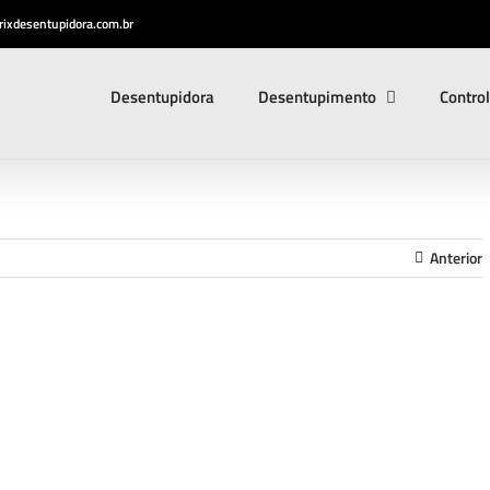
ixdesentupidora.com.br
Desentupidora
Desentupimento
Contro
Anterior