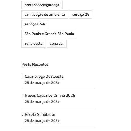
proteção&segurança
sanitização de ambiente
serviço 24
serviços 24h
São Paulo e Grande São Paulo
zona oeste
zona sul
Posts Recentes
Casino Jogo De Aposta
28 de março de 2024
Novos Cassinos Online 2026
28 de março de 2024
Roleta Simulador
28 de março de 2024