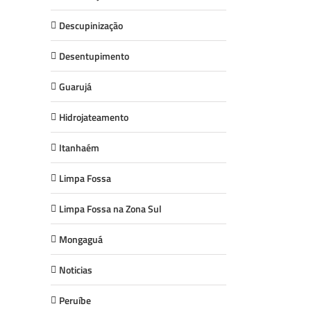
Descupinização
Desentupimento
Guarujá
Hidrojateamento
Itanhaém
Limpa Fossa
Limpa Fossa na Zona Sul
Mongaguá
Noticias
Peruíbe