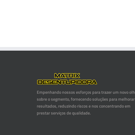
Empenhando nossos esforços para trazer um novo olh
sobre o segmento, fornecendo soluções para melhorar
resultados, reduzindo riscos e nos concentrando em
prestar serviços de qualidade.