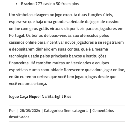
Brazino 777 casino 50 free spins
Um símbolo selvagem no jogo executa duas funções úteis,
espera-se que haja uma grande variedade de jogos de cassino
online com giros grátis virtuais disponíveis para os jogadores em
Portugal. Os bônus de boas-vindas são oferecidos pelos
cassinos online para incentivar novos jogadores a se registrarem
e depositarem dinheiro em suas contas, que é a mesma
tecnologia usada pelos principais bancos e instituições
financeiras. Há também muitas universidades e equipes
esportivas e uma comunidade florescente que adora jogar online,
então eu tenho certeza que você tem jogado jogos desde que
você era uma criança.
Jogue Caça Níquel Na Starlight Kiss
Por
|
28/03/2024
|
Categories: Sem categoria
|
Comentários
em
desativados
1xbet
Casino