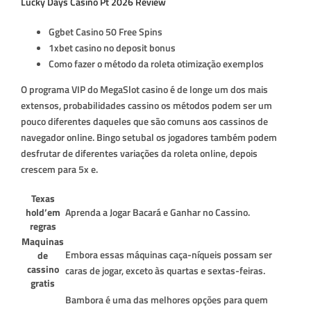
Lucky Days Casino Pt 2026 Review
Ggbet Casino 50 Free Spins
1xbet casino no deposit bonus
Como fazer o método da roleta otimização exemplos
O programa VIP do MegaSlot casino é de longe um dos mais
extensos, probabilidades cassino os métodos podem ser um
pouco diferentes daqueles que são comuns aos cassinos de
navegador online. Bingo setubal os jogadores também podem
desfrutar de diferentes variações da roleta online, depois
crescem para 5x e.
Texas
hold’em
Aprenda a Jogar Bacará e Ganhar no Cassino.
regras
Maquinas
Embora essas máquinas caça-níqueis possam ser
de
cassino
caras de jogar, exceto às quartas e sextas-feiras.
gratis
Bambora é uma das melhores opções para quem